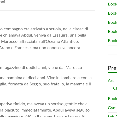
ani
Book
Book
Book
 compagno era arrivato a scuola, nella classe di
Book
Si chiamava Abdul, veniva da Essauira, una bella
Book
el Marocco, affacciata sull’Oceano Atlantico.
 Arabo e Francese, ma non conosceva ancora
.
Pre
n ragazzino di dodici anni, viene dal Marocco
una bambina di dieci anni. Vive In Lombardia con la
Art
glia, formata da Sergio, suo fratello, la mamma e il
C
Book
pariva timido, ma aveva un sorriso gentile che a
Gym
ra piaciuto immediatamente. Abdul aveva seguito
llo maggiore, Ali’, in Italia per trovare lavoro. Ali’