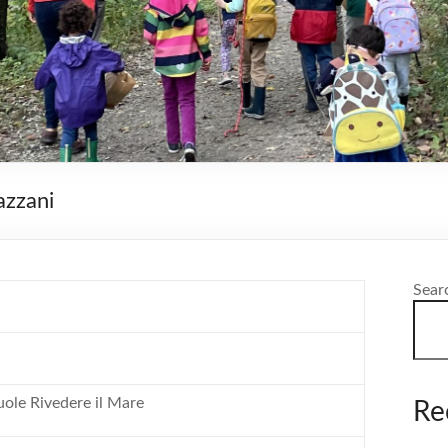
azzani
Sear
ole Rivedere il Mare
Re