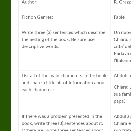
Author:
R. Grazz
Fiction Genres:
Fable
Write three (3) sentences which describe
Un nuovo
the Setting of the book. Be sure use
Chiara. 
descriptive words.:
citta’ d
Parlava
l’Italiano
List all of the main characters in the book,
Abdul: u
and share a little bit of information about
Chiara: 
each character.:
sua fami
papa’.
If there was a problem presented in the
Abdul ap
book, write three (3) sentences about it.
Chiara e
Otherwise, write three sentences about
suo frate