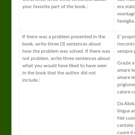
your favorite part of the book.:
era stat
montagna
famiglia.
If there was a problem presented in the
E’ propr
book, write three (3) sentences about
rincontr
how the problem was solved. If there was
sempre p
not problem, write three sentences about
Grazie a
what you would have liked to have seen
amare le
in the book that the author did not
amare le
include.:
prigionie
calore c
Da Abdul
lingua a
Nel cuor
cantate 
cuore il