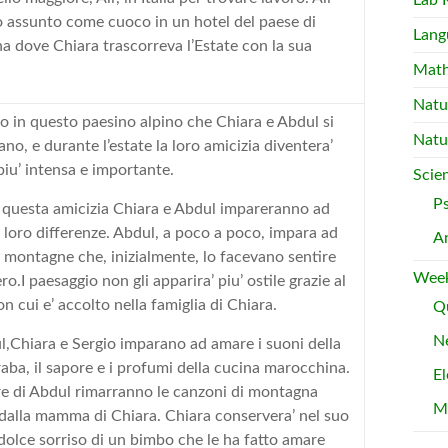
Lab 
o assunto come cuoco in un hotel del paese di
Lang
 dove Chiara trascorreva l’Estate con la sua
Mat
Natu
io in questo paesino alpino che Chiara e Abdul si
Natu
ano, e durante l’estate la loro amicizia diventera’
iu’ intensa e importante.
Scie
P
 questa amicizia Chiara e Abdul impareranno ad
 loro differenze. Abdul, a poco a poco, impara ad
A
 montagne che, inizialmente, lo facevano sentire
Week
ro.I paesaggio non gli apparira’ piu’ ostile grazie al
on cui e’ accolto nella famiglia di Chiara.
Qu
Ne
,Chiara e Sergio imparano ad amare i suoni della
raba, il sapore e i profumi della cucina marocchina.
El
e di Abdul rimarranno le canzoni di montagna
M
dalla mamma di Chiara. Chiara conservera’ nel suo
 dolce sorriso di un bimbo che le ha fatto amare