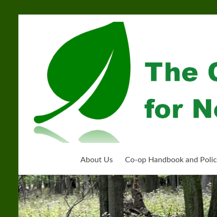
Skip
to
Community
content
Organization
for
Near
West
Homeschoolers
About Us
Co-op Handbook and Polic