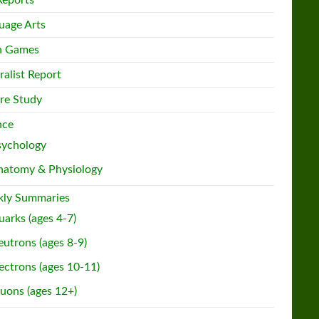
Reports
uage Arts
h Games
ralist Report
re Study
nce
sychology
natomy & Physiology
ly Summaries
arks (ages 4-7)
utrons (ages 8-9)
ectrons (ages 10-11)
uons (ages 12+)